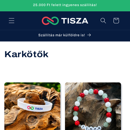
Ugrás a
25.000 Ft felett ingyenes szállítás!
tartalomhoz
Kosár
Szállítás már külföldre is!
K
Karkötők
o
l
l
e
k
c