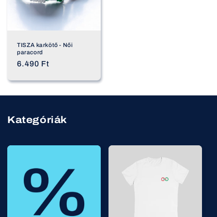
TISZA karkötő - Női
paracord
Normál
6.490 Ft
ár
Kategóriák