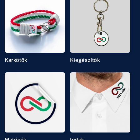
Karkötők
Kiegészítők
Matricák
Ingek