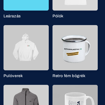
Leárazás
Pólók
Pulóverek
Retro fém bögrék