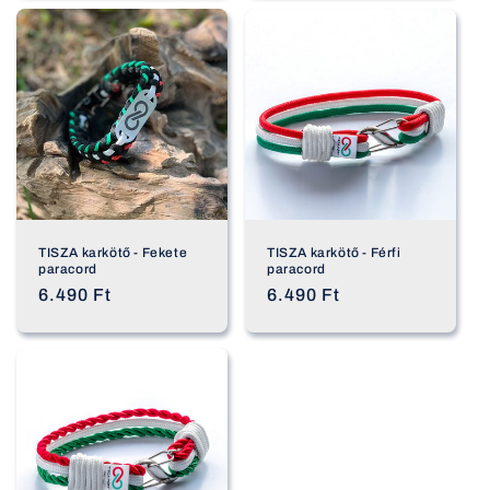
TISZA karkötő - Fekete
TISZA karkötő - Férfi
paracord
paracord
Normál
6.490 Ft
Normál
6.490 Ft
ár
ár