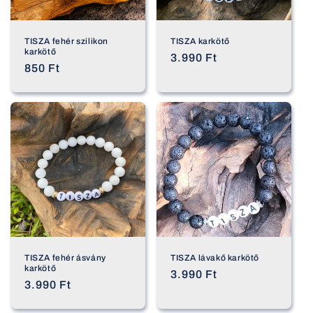
i
ó
TISZA fehér szilikon
TISZA karkötő
karkötő
:
Normál
3.990 Ft
Normál
850 Ft
ár
ár
TISZA fehér ásvány
TISZA lávakő karkötő
karkötő
Normál
3.990 Ft
Normál
3.990 Ft
ár
ár